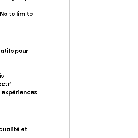
Ne te limite 
atifs pour 
s 
ctif 
s expériences 
ualité et 