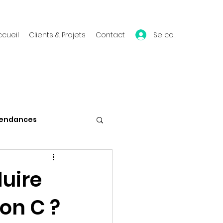
Se connecter
ccueil
Clients & Projets
Contact
endances
Vie du blog
uire
on C ?
Mes conférences