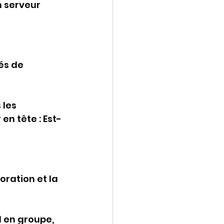
 serveur 
és de 
 les 
en tête : Est-
ration et la 
l en groupe, 