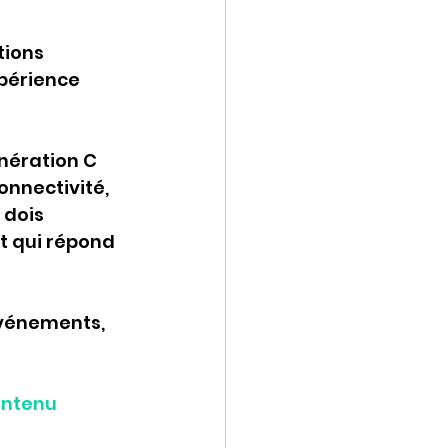
tions 
périence 
nération C 
nnectivité, 
 dois 
t qui répond 
événements, 
ntenu