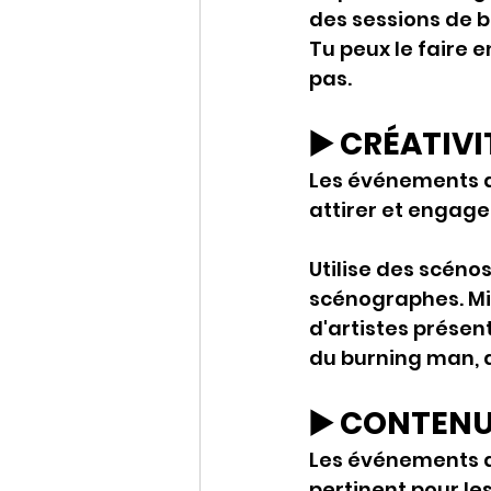
des sessions de b
Tu peux le faire e
pas. 
▶️ CRÉATIVI
Les événements de
attirer et engager
Utilise des scéno
scénographes. Mis
d'artistes présent
du burning man, 
▶️ CONTEN
Les événements de
pertinent pour les