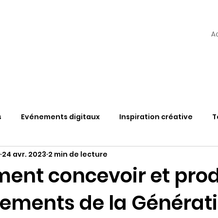
A
s
Evénements digitaux
Inspiration créative
T
24 avr. 2023
2 min de lecture
TAS
Web3
Découvertes & Solutions
Vlog
ent concevoir et prod
nements de la Générati
étaverse et évènement
L'hybride en questions