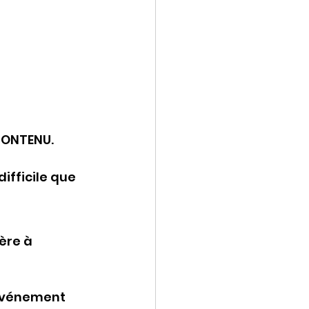
CONTENU.
ifficile que 
ère à 
 événement 