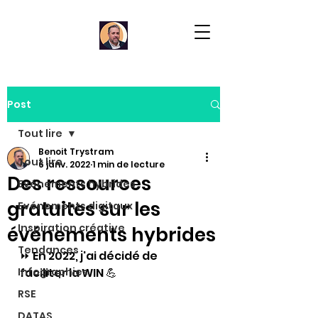
Post
Tout lire
Benoit Trystram
Tout lire
6 janv. 2022
1 min de lecture
Des ressources
Evénements hybrides
gratuites sur les
Evénements digitaux
Inspiration créative
événements hybrides
Tendances
⏩ En 2022, j'ai décidé de 
Infographies
faciliter la WIN 💪  
RSE
DATAS