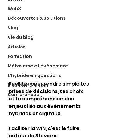
Web3
Découvertes & Solutions
Vlog
Vie du blog
Articles
Formation
Métaverse et évènement
L'hybride en questions
Faciliter pour rendre simple tes 
Mes conférences
prises de décisions, tes choix 
Conférences
et ta compréhension des 
enjeux liés aux événements 
hybrides et digitaux
Faciliter la WIN, c'est le faire 
autour de 3 leviers :