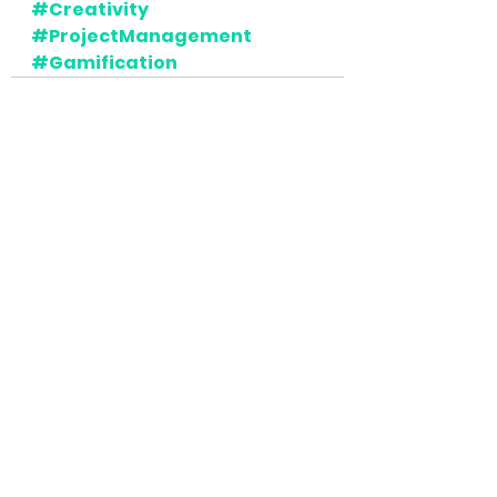
#Creativity
#ProjectManagement
#Gamification
Voir tout
Posts récents