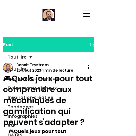
Post
Tout lire
Benoit Trystram
Tout lire
25 août 2023
1 min de lecture
🎮Quels jeux pour tout
Evénements hybrides
comprendre aux
Evénements digitaux
Inspiration créative
mécaniques de
Tendances
gamification qui
Infographies
peuvent s'adapter ?
RSE
🎮
Quels jeux pour tout 
DATAS