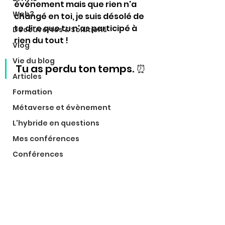
événement mais que rien n'a 
Web3
changé en toi, je suis désolé de 
te dire que tu n'as participé à 
Découvertes & Solutions
rien du tout !
Vlog
Vie du blog
Tu as perdu ton temps. 
⏰
Articles
Formation
Métaverse et évènement
L'hybride en questions
Mes conférences
Conférences