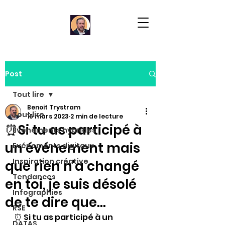
Post
Tout lire
Benoit Trystram
Tout lire
16 mars 2023
2 min de lecture
⏰Si tu as participé à
Evénements hybrides
un événement mais
Evénements digitaux
Inspiration créative
que rien n'a changé
Tendances
en toi, je suis désolé
Infographies
de te dire que...
RSE
⏰ 
Si tu as participé à un 
DATAS