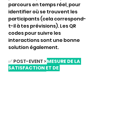
parcours en temps réel, pour 
identifier où se trouvent les 
participants (cela correspond-
t-il à tes prévisions). Les QR 
codes pour suivre les 
interactions sont une bonne 
solution également.
✅ POST-EVENT > 
MESURE DE LA 
SATISFACTION ET DE 
L’ENGAGEMENT
Un questionnement en 2 temps
#1
 QUANTITATIF >
 Via un 
questionnaire adressé 
quelques jours après à 
l’ensemble des participants, 
mesure de leur satisfaction 
mais aussi de leur adhésion et 