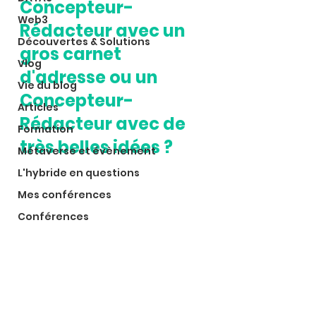
Concepteur-
Web3
Rédacteur avec un 
Découvertes & Solutions
gros carnet 
Vlog
d'adresse ou un 
Vie du blog
Concepteur-
Articles
Rédacteur avec de 
Formation
très belles idées ?
Métaverse et évènement
L'hybride en questions
Mes conférences
Conférences