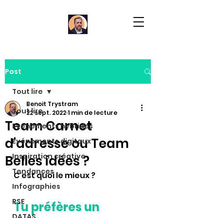
Post
Tout lire
Benoit Trystram
Tout lire
22 sept. 2022
1 min de lecture
Team Carnet
Evénements hybrides
d'adresse ou Team
Evénements digitaux
Inspiration créative
Belles idées ?
Tendances
C'est quoi le mieux ? 
Infographies
RSE
Tu préfères un 
DATAS