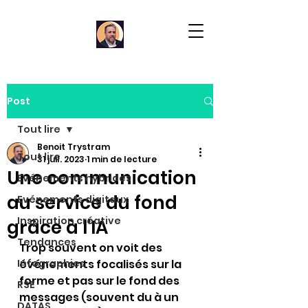
Post
Tout lire
Benoit Trystram
Tout lire
31 juil. 2023
1 min de lecture
Une communication
Evénements hybrides
au service du fond
Evénements digitaux
Inspiration créative
grâce à l'IA
Tendances
Trop souvent on voit des 
Infographies
événements focalisés sur la 
forme et pas sur le fond des 
RSE
messages (souvent du à un 
DATAS