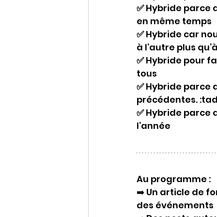
✅ 
Hybride parce 
en même temps
✅ 
Hybride car nou
à l’autre plus qu’
✅ 
Hybride pour f
tous
✅ 
Hybride parce q
précédentes. :tad
✅ 
Hybride parce q
l’année
Au programme :
➡️ Un article de f
des événements