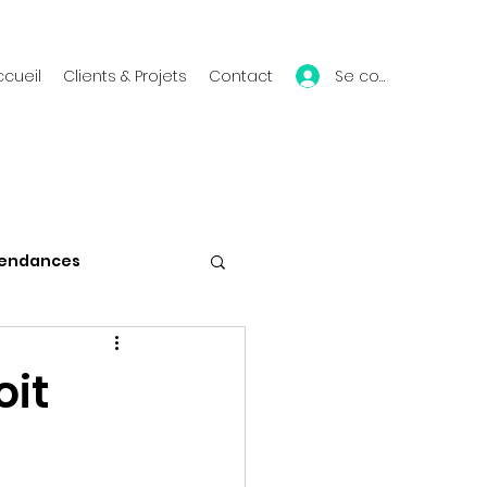
Se connecter
ccueil
Clients & Projets
Contact
endances
Vie du blog
oit
Mes conférences