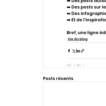
➡️ Des posts aut
➡️ Des posts sur l
➡️ Des infograph
➡️ Et de l’inspirat
Bref, une ligne é
Vie du blog
Posts récents