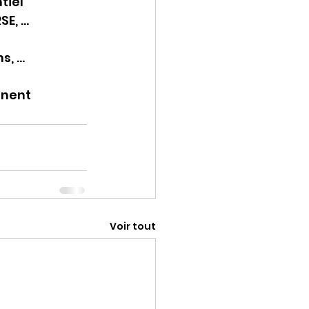
tiel
, ...
, ...
nnent
Voir tout