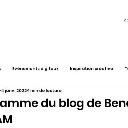
A
s
Evénements digitaux
Inspiration créative
T
4 janv. 2022
1 min de lecture
TAS
Web3
Découvertes & Solutions
Vlog
ramme du blog de Ben
AM
étaverse et évènement
L'hybride en questions