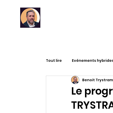
Tout lire
Evénements hybride
Benoit Trystram
Infographies
RSE
DA
Le prog
TRYSTR
Articles
Formation
M