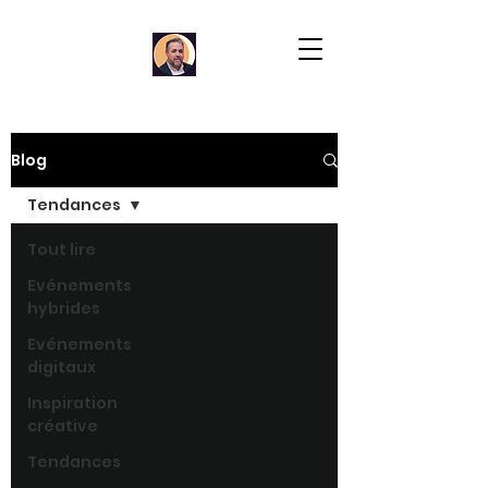
Blog
Tendances
Tout lire
Evénements
hybrides
Evénements
digitaux
Inspiration
créative
Tendances