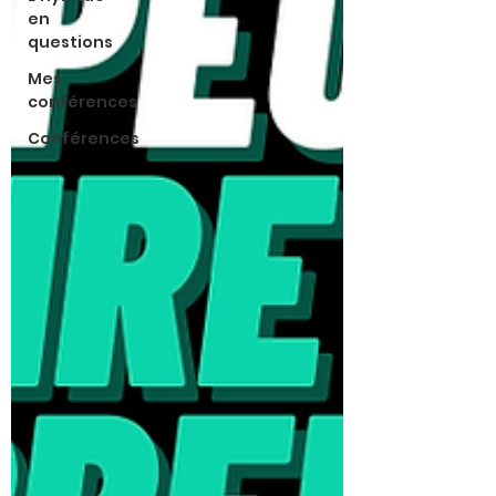
en
questions
Mes
conférences
Conférences