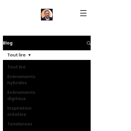
Blog
Tout lire
Tout lire
Evénements
hybrides
Evénements
digitaux
Inspiration
créative
Tendances