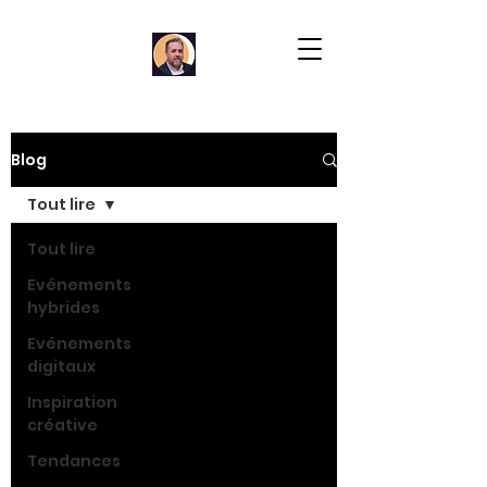
Blog
Tout lire
Tout lire
Evénements
hybrides
Evénements
digitaux
Inspiration
créative
Tendances