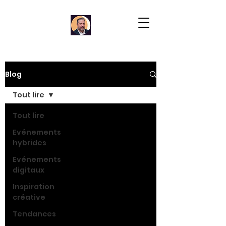
Blog
Tout lire
Tout lire
Evénements
hybrides
Evénements
digitaux
Inspiration
créative
Tendances