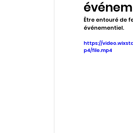
événeme
Conférences
Être entouré de f
événementiel.
https://video.wixs
p4/file.mp4