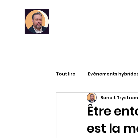
Tout lire
Evénements hybride
Benoit Trystram
Infographies
RSE
DA
Être en
est la m
Articles
Formation
M