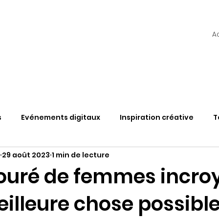
A
s
Evénements digitaux
Inspiration créative
T
29 août 2023
1 min de lecture
TAS
Web3
Découvertes & Solutions
Vlog
touré de femmes incro
eilleure chose possibl
étaverse et évènement
L'hybride en questions