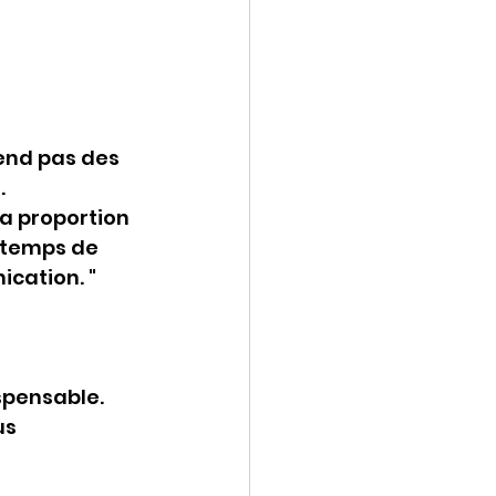
end pas des 
.
la proportion 
 temps de 
ication. " 
ispensable.
s 