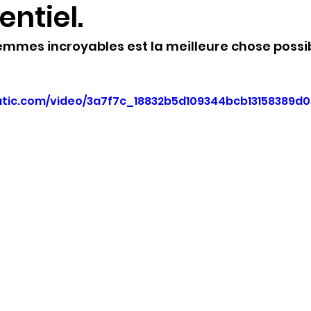
ntiel.
emmes incroyables est la meilleure chose possib
tatic.com/video/3a7f7c_18832b5d109344bcb13158389