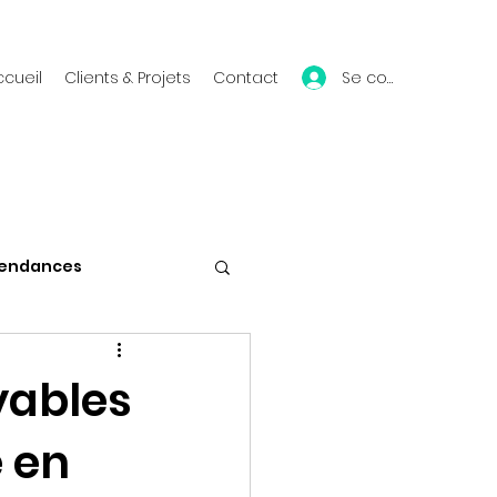
Se connecter
ccueil
Clients & Projets
Contact
endances
Vie du blog
yables
e en
Mes conférences