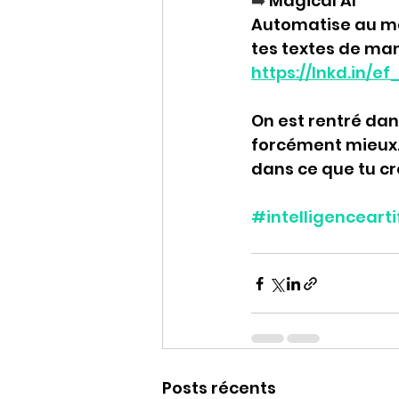
➡️
 Magical AI
Automatise au ma
tes textes de man
https://lnkd.in/e
On est rentré dans
forcément mieux. 
dans ce que tu cr
#intelligenceartif
Posts récents