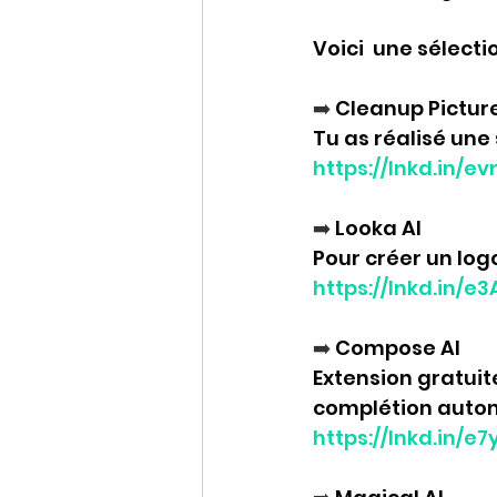
Voici  une sélect
➡️ 
Cleanup Pictur
Tu as réalisé une 
https://lnkd.in/e
➡️ 
Looka AI
Pour créer un log
https://lnkd.in/
➡️ 
Compose AI
Extension gratuit
complétion autom
https://lnkd.in/e