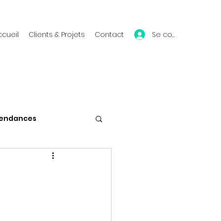
Se connecter
ccueil
Clients & Projets
Contact
endances
Vie du blog
Mes conférences