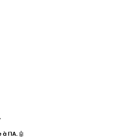

 l'IA. 
🤖