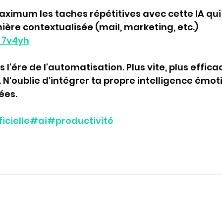
ximum les taches répétitives avec cette IA qui
ière contextualisée (mail, marketing, etc.)
f_7v4yh
 l'ére de l'automatisation. Plus vite, plus effica
N'oublie d'intégrer ta propre intelligence émoti
ées.
icielle
#ai
#productivité