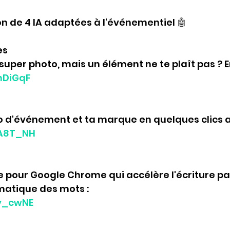
ion de 4 IA adaptées à l'événementiel 
🤖
es
super photo, mais un élément ne te plaît pas ? En
vnDiGqF
o d'événement et ta marque en quelques clics ave
e3A8T_NH
e pour Google Chrome qui accélère l'écriture par
atique des mots : 
7y_cwNE