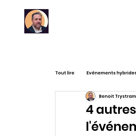
Tout lire
Evénements hybride
Benoit Trystram
Infographies
RSE
DA
4 autres
l'événe
Articles
Formation
M