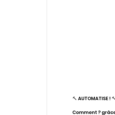
🔨 
AUTOMATISE ! 

Comment ? grâce à