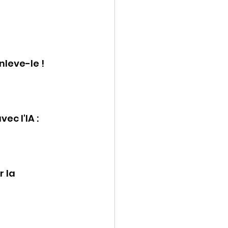
leve-le ! 
c l'IA : 
 la 