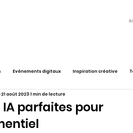
A
s
Evénements digitaux
Inspiration créative
T
21 août 2023
1 min de lecture
TAS
Web3
Découvertes & Solutions
Vlog
 IA parfaites pour
mentiel
étaverse et évènement
L'hybride en questions