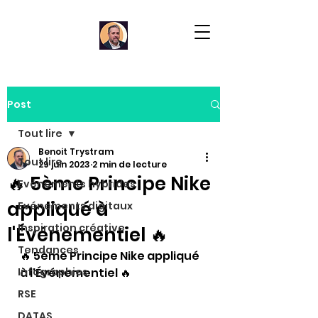
Post
Tout lire
Benoit Trystram
Tout lire
29 juin 2023
2 min de lecture
🔥 5ème Principe Nike
Evénements hybrides
appliqué à
Evénements digitaux
Inspiration créative
l'Événementiel 🔥
Tendances
🔥 5ème Principe Nike appliqué 
Infographies
à l'Événementiel 🔥
RSE
DATAS