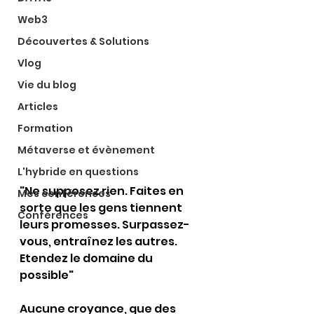
Web3
Découvertes & Solutions
Vlog
Vie du blog
Articles
Formation
Métaverse et évènement
L'hybride en questions
"Ne supposez rien. Faites en 
Mes conférences
sorte que les gens tiennent 
Conférences
leurs promesses. Surpassez-
vous, entraînez les autres. 
Etendez le domaine du 
possible"
Aucune croyance, que des 