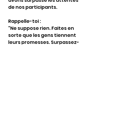
avons surpassé les attentes 
de nos participants.
Rappelle-toi : 
"Ne suppose rien. Faites en 
sorte que les gens tiennent 
leurs promesses. Surpassez-
vous, entraînez les autres. 
Etendez le domaine du 
possible". 
Ce principe est essentiel pour 
créer des événements 
inoubliables.
Rendez-vous pour le prochain 
épisode où nous explorerons le 
6ème principe Nike appliqué à 
l'événementiel ! 