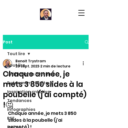
Post
Tout lire
Benoit Trystram
Tout lire
20 sept. 2023
2 min de lecture
Chaque année, je
Evénements hybrides
mets 3 850 slides à la
Evénements digitaux
Inspiration créative
poubelle (j'ai compté)
Tendances
!🤔
Infographies
Chaque année, je mets 3 850 
RSE
slides à la poubelle (j'ai 
compté) !
DATAS