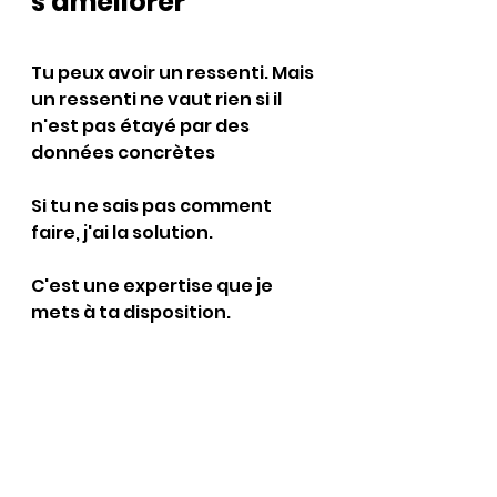
s'améliorer
Tu peux avoir un ressenti. Mais 
un ressenti ne vaut rien si il 
n'est pas étayé par des 
données concrètes
Si tu ne sais pas comment 
faire, j'ai la solution.
C'est une expertise que je 
mets à ta disposition.
▶️ Parlons-en en MP 
🥇