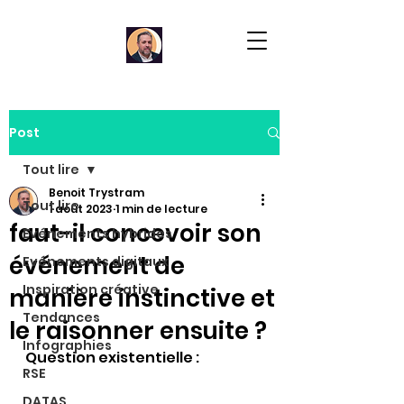
Post
Tout lire
Benoit Trystram
Tout lire
1 août 2023
1 min de lecture
faut-il concevoir son
Evénements hybrides
événement de
Evénements digitaux
Inspiration créative
manière instinctive et
Tendances
le raisonner ensuite ?
Infographies
Question existentielle : 
RSE
DATAS