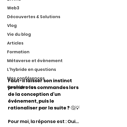
Web3
Découvertes & Solutions
Vlog
Vie du blog
Articles
Formation
Métaverse et évènement
L'hybride en questions
Mes conférences
Faut-il laisser son instinct 
Conférences
prendre les commandes lors 
de la conception d'un 
événement, puis le 
rationaliser par la suite ?
 🤔💡
Pour moi, la réponse est : Oui... 