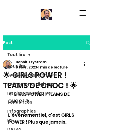
Post
Tout lire
Benoit Trystram
Tout lire
9 févr. 2023
1 min de lecture
🌟 GIRLS POWER !
Evénements hybrides
TEAMS DE CHOC ! 🌟
Evénements digitaux
Inspiration créative
🌟 
GIRLS POWER ! TEAMS DE 
CHOC ! 
🌟
Tendances
Infographies
L'événementiel, c'est GIRLS 
RSE
POWER ! Plus que jamais.
DATAS