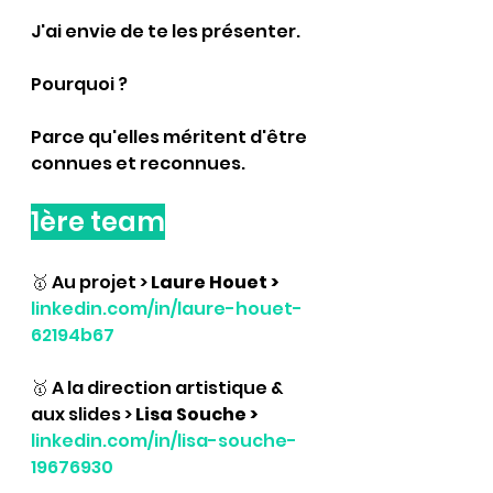
J'ai envie de te les présenter.
Pourquoi ? 
Parce qu'elles méritent d'être 
connues et reconnues.
1ère team
🥇 
Au projet > 
Laure Houet > 
linkedin.com/in/laure-houet-
62194b67
🥇 
A la direction artistique & 
aux slides > 
Lisa Souche > 
linkedin.com/in/lisa-souche-
19676930