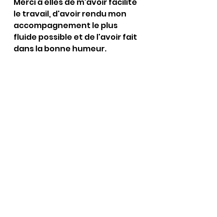
Merci à elles de m'avoir facilité 
le travail, d'avoir rendu mon 
accompagnement le plus 
fluide possible et de l'avoir fait 
dans la bonne humeur. 
✅ 
Si tu as besoin de talents, 
n'hésite pas à te tourner vers 
elles.
#girlpower
#eventprofs
#talents