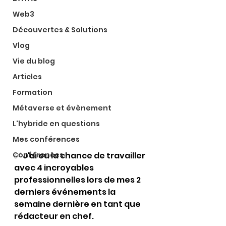
Web3
Découvertes & Solutions
Vlog
Vie du blog
Articles
Formation
Métaverse et évènement
L'hybride en questions
Mes conférences
Conférences
✅ 
J'ai eu la chance de travailler 
avec 4 incroyables 
professionnelles lors de mes 2 
derniers événements la 
semaine dernière en tant que 
rédacteur en chef.