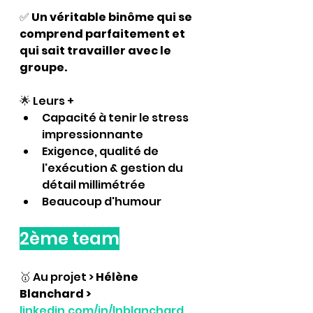
✅ 
Un véritable binôme qui se 
comprend parfaitement et 
qui sait travailler avec le 
groupe.
🌟 
Leurs + 
Capacité à tenir le stress 
impressionnante
Exigence, qualité de 
l'exécution & gestion du 
détail millimétrée
Beaucoup d'humour
2ème team
🥇 
Au projet > 
Hélène 
Blanchard > 
linkedin.com/in/lnblanchard