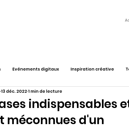
A
s
Evénements digitaux
Inspiration créative
T
13 déc. 2022
1 min de lecture
TAS
Web3
Découvertes & Solutions
Vlog
hases indispensables e
t méconnues d'un
étaverse et évènement
L'hybride en questions