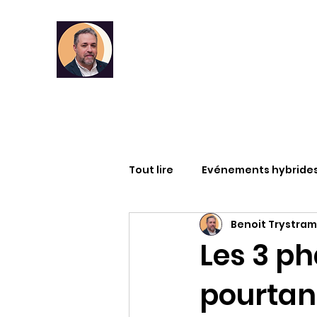
Tout lire
Evénements hybride
Benoit Trystram
Infographies
RSE
DA
Les 3 p
pourtan
Articles
Formation
M