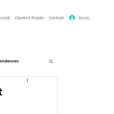
Se connecter
ccueil
Clients & Projets
Contact
endances
Vie du blog
t
Mes conférences