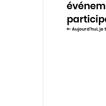
événeme
Conférences
particip
🔑 
Aujourd'hui, je