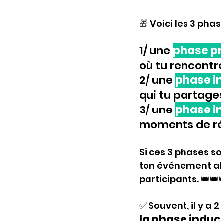
🎁 
Voici les 3 pha
1/ une 
phase p
où tu rencontre
2/ une 
phase i
qui tu partage
3/ une 
phase i
moments de réf
Si ces 3 phases s
ton événement al
participants. 👑👑
✅ 
Souvent, il y a 
la phase induc