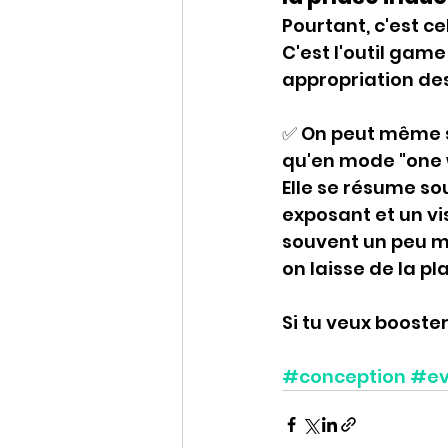
Pourtant, c'est ce
C'est l'outil gam
appropriation des
✅ 
On peut même s
qu'en mode "one w
Elle se résume so
exposant et un vi
souvent un peu mi
on laisse de la pl
Si tu veux boost
#conception
#ev