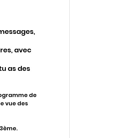
s messages, 
res, avec 
tu as des 
programme de 
e vue des 
 3ème. 