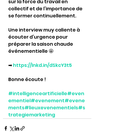
sur la force du travail en 
collectif et de l’importance de 
se former continuellement.
Une interview muy caliente à 
écouter d’urgence pour 
préparer la saison chaude 
événementielle 🤩
➡ 
https://lnkd.in/dSkcY3t5
Bonne écoute !
#intelligenceartificielle
#even
ementiel
#evenement
#evene
ments
#lieuxevenementiels
#s
trategiemarketing