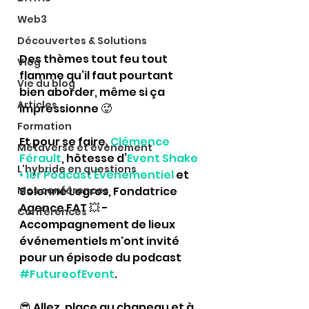
Web3
Découvertes & Solutions
Des thèmes tout feu tout 
Vlog
flamme qu’il faut pourtant 
Vie du blog
bien aborder, même si ça 
Articles
impressionne 🥵
Formation
Et pour se faire, 
Clémence 
Métaverse et évènement
Férault
, hôtesse d’
Event Shake 
L'hybride en questions
• 1er Podcast Événementiel
 et 
Solenne Legros, Fondatrice 
Mes conférences
Agence FAT 💥 - 
Conférences
Accompagnement de lieux 
événementiels m'ont invité 
pour un épisode du podcast 
#FutureofEvent
.
😎 Allez, place au chapeau et à 