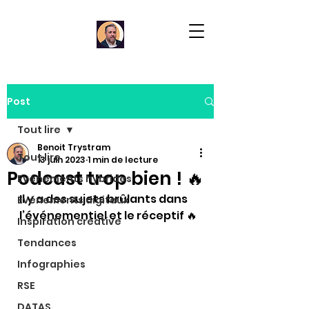
Post
Tout lire
Benoit Trystram
Tout lire
13 juin 2023
1 min de lecture
Podcast trop bien ! 🔥
Evénements hybrides
Il y a des sujets brûlants dans 
Evénements digitaux
l’événementiel et le réceptif 🔥
Inspiration créative
Tendances
Infographies
RSE
DATAS