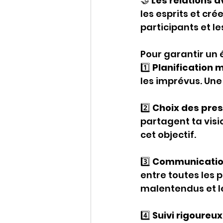
🤝 
Les relations a
les esprits et cré
participants et l
Pour garantir un 
1️⃣ 
Planification m
les imprévus. Une
2️⃣ 
Choix des pres
partagent ta visio
cet objectif.
3️⃣ 
Communication 
entre toutes les 
malentendus et le
4️⃣ 
Suivi rigoureux 