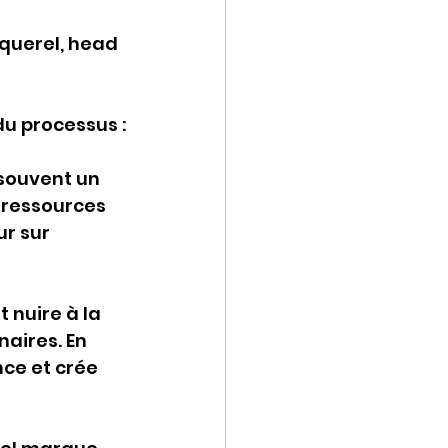
iquerel, head 
du processus :
souvent un 
 ressources 
r sur 
nuire à la 
naires. En 
ce et crée 