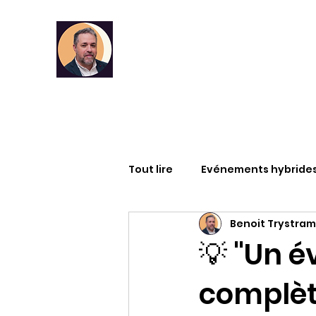
Tout lire
Evénements hybride
Benoit Trystram
Infographies
RSE
DA
💡 "Un é
complèt
Articles
Formation
M