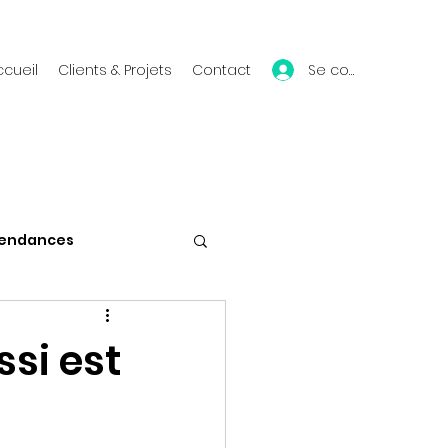
Se connecter
ccueil
Clients & Projets
Contact
endances
Vie du blog
si est
Mes conférences