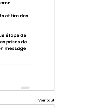
croc.
s et tire des 
ue étape de 
es prises de 
 en message 
Voir tout