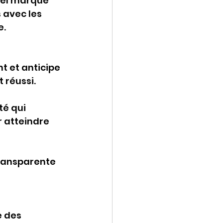
el marque 
 avec les 
e.
t et anticipe 
 réussi.
té qui 
r atteindre 
ransparente 
 
e des 