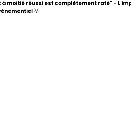
à moitié réussi est complètement raté" - L'im
événementiel
 💡