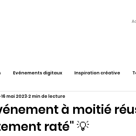
A
s
Evénements digitaux
Inspiration créative
T
16 mai 2023
2 min de lecture
TAS
Web3
Découvertes & Solutions
Vlog
vénement à moitié réus
ement raté" 💡
étaverse et évènement
L'hybride en questions